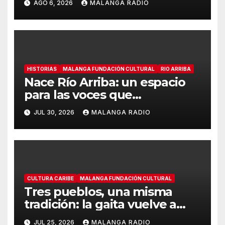
AGO 6, 2026
MALANGA RADIO
experiencias multisensoriales
y audiovisuales
HISTORIAS
MALANGA FUNDACIÓN CULTURAL
RIO ARRIBA
Nace Río Arriba: un espacio
para las voces que
construyen la memoria
JUL 30, 2026
MALANGA RADIO
cultural del Caribe
colombiano
CULTURA CARIBE
MALANGA FUNDACIÓN CULTURAL
Tres pueblos, una misma
tradición: la gaita vuelve a
encontrarse en Cartagena
JUL 25, 2026
MALANGA RADIO