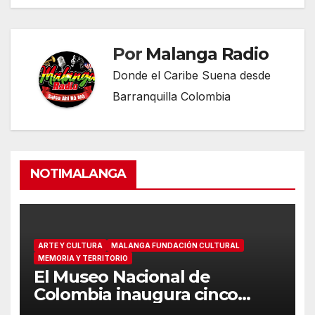
entradas
Por
Malanga Radio
Donde el Caribe Suena desde
Barranquilla Colombia
NOTIMALANGA
ARTE Y CULTURA
MALANGA FUNDACIÓN CULTURAL
MEMORIA Y TERRITORIO
El Museo Nacional de
Colombia inaugura cinco
nuevas salas inmersivas con