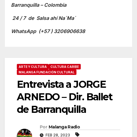
Barranquilla – Colombia
24 / 7 de Salsa ahí Na´Ma´
WhatsApp
(+57 ) 3206906638
ARTE Y CULTURA
CULTURA CARIBE
MALANGA FUNDACIÓN CULTURAL
Entrevista a JORGE
ARNEDO – Dir. Ballet
de Barranquilla
Por
Malanga Radio
FEB 28, 2023