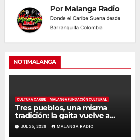
Por
Malanga Radio
Donde el Caribe Suena desde
Barranquilla Colombia
NOTIMALANGA
CULTURA CARIBE
MALANGA FUNDACIÓN CULTURAL
Tres pueblos, una misma
tradición: la gaita vuelve a
encontrarse en Cartagena
JUL 25, 2026
MALANGA RADIO