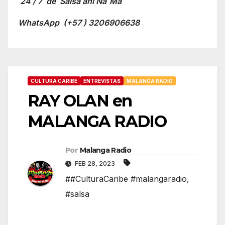
24 / 7 de Salsa ahí Na´Ma´
WhatsApp
(+57 ) 3206906638
CULTURA CARIBE
ENTREVISTAS
MALANGA RADIO
RAY OLAN en
MALANGA RADIO
Por
Malanga Radio
FEB 28, 2023
##CulturaCaribe #malangaradio
,
#salsa