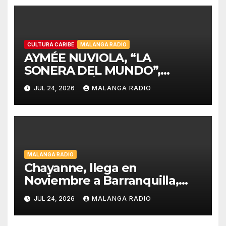
CULTURA CARIBE
MALANGA RADIO
AYMÉE NUVIOLA, “LA
SONERA DEL MUNDO”,
CELEBRARÁ LA HISPANIDAD
JUL 24, 2026
MALANGA RADIO
2026 DESDE LA
EMBLEMÁTICA PUERTA DEL
SOL DE MADRID
MALANGA RADIO
Chayanne, llega en
Noviembre a Barranquilla,
estadio Edgar Rentería
JUL 24, 2026
MALANGA RADIO