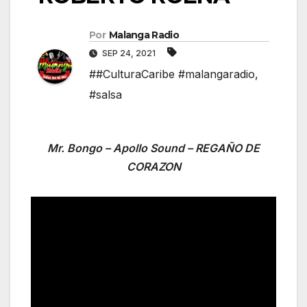
Por
Malanga Radio
SEP 24, 2021
##CulturaCaribe #malangaradio
,
#salsa
Mr. Bongo – Apollo Sound – REGAÑO DE
CORAZON