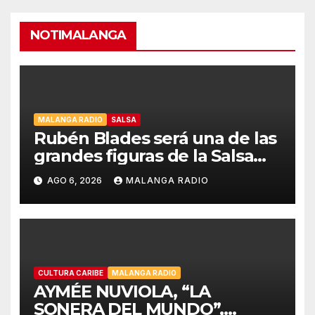
NOTIMALANGA
MALANGA RADIO
SALSA
Rubén Blades será una de las
grandes figuras de la Salsa
Music Week de Billboard
AGO 6, 2026
MALANGA RADIO
Colombia en Cali
CULTURA CARIBE
MALANGA RADIO
AYMÉE NUVIOLA, “LA
SONERA DEL MUNDO”,