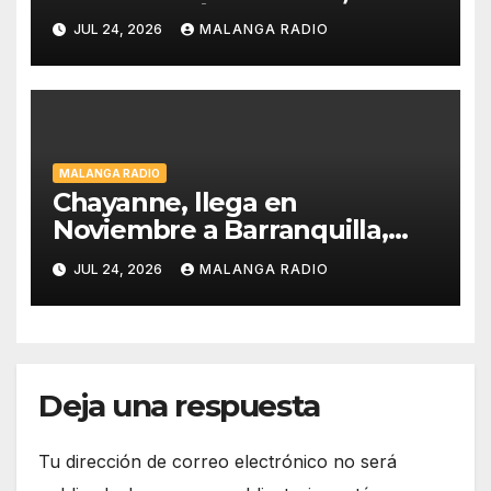
CELEBRARÁ LA HISPANIDAD
JUL 24, 2026
MALANGA RADIO
2026 DESDE LA
EMBLEMÁTICA PUERTA DEL
SOL DE MADRID
MALANGA RADIO
Chayanne, llega en
Noviembre a Barranquilla,
estadio Edgar Rentería
JUL 24, 2026
MALANGA RADIO
Deja una respuesta
Tu dirección de correo electrónico no será