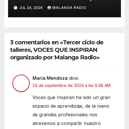
CELEBRARÁ LA HISPANIDAD
JUL 24, 2026
MALANGA RADIO
2026 DESDE LA
EMBLEMÁTICA PUERTA DEL
SOL DE MADRID
3 comentarios en «Tercer ciclo de
talleres, VOCES QUE INSPIRAN
organizado por Malanga Radio»
María Mendoza
dice:
24 de septiembre de 2024 a las 6:48 AM
Voces que Inspiran ha sido un gran
espacio de aprendizaje, de la mano
de grandes profesionales nos
atrevemos a compartir nuestro