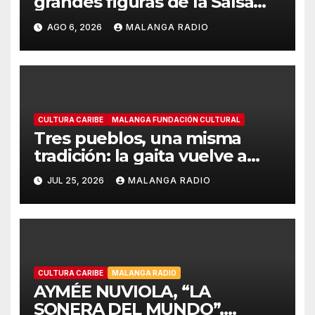
grandes figuras de la Salsa
Music Week de Billboard
AGO 6, 2026
MALANGA RADIO
Colombia en Cali
CULTURA CARIBE
MALANGA FUNDACIÓN CULTURAL
Tres pueblos, una misma
tradición: la gaita vuelve a
encontrarse en Cartagena
JUL 25, 2026
MALANGA RADIO
CULTURA CARIBE
MALANGA RADIO
AYMÉE NUVIOLA, “LA
SONERA DEL MUNDO”,