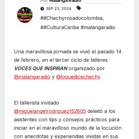
Por
Malanga Radio
SEP 23, 2024
##Chechyrosadocolombia
,
##CulturaCaribe #malangaradio
Una maravillosa jornada se vivió el pasado 14
de febrero, en el tercer ciclo de talleres
VOCES QUE INSPIRAN
organizado por
@malangaradio
y
@loquedicechechy
El tallerista invitado
@miguelangelrodriguez152805
deleitó a los
asistentes con tips y consejos prácticos para
iniciar en el maravilloso mundo de la locución
con anecdotas y experiendias vividas en sus