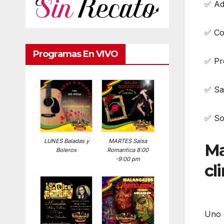
✅ Ada
✅ Co
Programas En VIVO
✅ Pro
✅ Sa
✅ So
LUNES Baladas y
MARTES Salsa
Ma
Boleros
Romantica 8:00
-9:00 pm
cl
Uno 