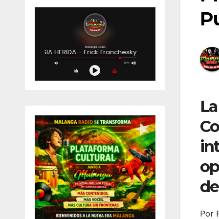
Pu
La
Co
in
op
des
Por 