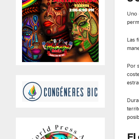
Uno d
permi
Las f
mane
Por s
coste
estra
Dura
terri
posib
El