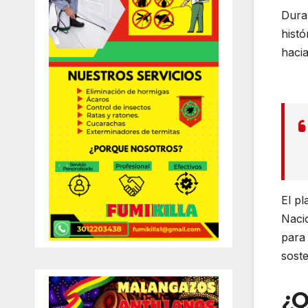
Duran
hist
hacia
El pl
Nacio
para 
soste
¿Q