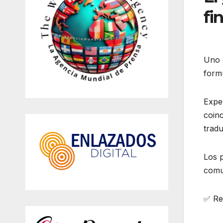
fi
Uno d
form
Exper
coinc
tradu
Los p
comun
✅ Re