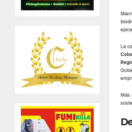
Mient
biodi
epice
La ca
Colo
Regio
Gobie
empre
Más 
sost
De