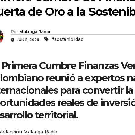
erta de Oro a la Sostenib
Por
Malanga Radio
#sosteniblidad
JUN 5, 2026
 Primera Cumbre Finanzas Ver
lombiano reunió a expertos n
ternacionales para convertir la
ortunidades reales de inversi
arrollo territorial.
Redacción Malanga Radio