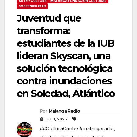
ARTE Y CULTURA
MALANGA FUNDACIÓN CULTURAL
SOSTENIBILIDAD
Juventud que
transforma:
estudiantes de la IUB
lideran Skyscan, una
solución tecnológica
contra inundaciones
en Soledad, Atlántico
Por
Malanga Radio
JUL 1, 2025
##CulturaCaribe #malangaradio
,