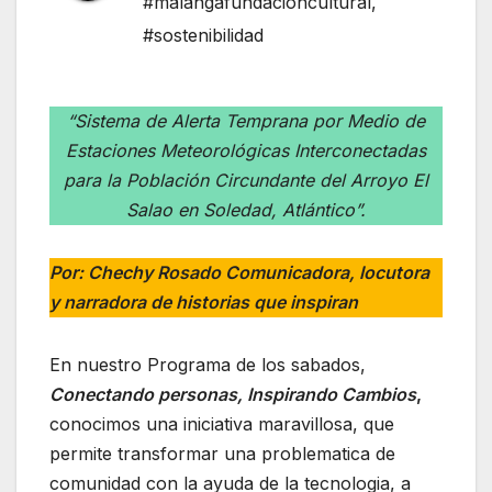
#malangafundacioncultural
,
#sostenibilidad
“
Sistema de Alerta Temprana por Medio de
Estaciones Meteorológicas Interconectadas
para la Población Circundante del Arroyo El
Salao en Soledad, Atlántico”.
Por: Chechy Rosado Comunicadora, locutora
y narradora de historias que inspiran
En nuestro Programa de los sabados,
Conectando personas, Inspirando Cambios
,
conocimos una iniciativa maravillosa, que
permite transformar una problematica de
comunidad con la ayuda de la tecnologia, a