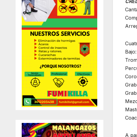
CRED
Canta
Comp
Arreg
Cuat
Bajo:
Trom
Perc
Coro
Grab
Grab
Mezc
Mast
Coach
A par