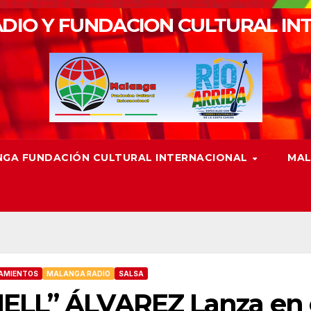
DIO Y FUNDACION CULTURAL IN
GA FUNDACIÓN CULTURAL INTERNACIONAL
MAL
AMIENTOS
MALANGA RADIO
SALSA
ELL” ÁLVAREZ Lanza en 