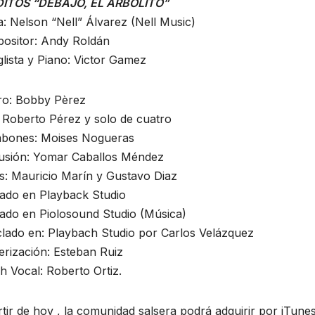
ITOS “DEBAJO, EL ARBOLITO”
: Nelson “Nell” Álvarez (Nell Music)
ositor: Andy Roldán
lista y Piano: Victor Gamez
ro: Bobby Pèrez
 Roberto Pérez y solo de cuatro
bones: Moises Nogueras
usión: Yomar Caballos Méndez
s: Mauricio Marín y Gustavo Diaz
ado en Playback Studio
ado en Piolosound Studio (Música)
lado en: Playbach Studio por Carlos Velázquez
erización: Esteban Ruiz
 Vocal: Roberto Ortiz.
tir de hoy , la comunidad salsera podrá adquirir por iTunes