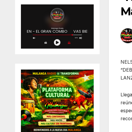
M
NELS
“DEB
LAN
Llega
reúne
espec
recon