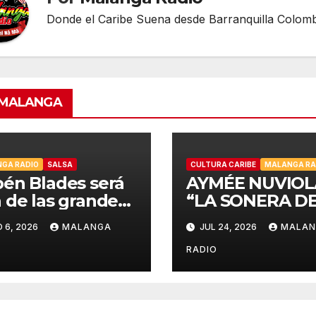
Donde el Caribe Suena desde Barranquilla Colomb
IMALANGA
GA RADIO
SALSA
CULTURA CARIBE
MALANGA RA
én Blades será
AYMÉE NUVIOL
 de las grandes
“LA SONERA D
uras de la Salsa
MUNDO”,
 6, 2026
MALANGA
JUL 24, 2026
MALA
ic Week de
CELEBRARÁ LA
lboard Colombia
HISPANIDAD 2
O
RADIO
Cali
DESDE LA
EMBLEMÁTICA
PUERTA DEL S