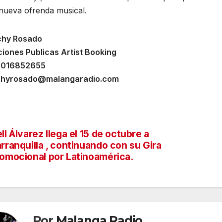
 nueva ofrenda musical.
hy Rosado
ciones Publicas Artist Booking
3016852655
hyrosado@malangaradio.com
ll Álvarez llega el 15 de octubre a
vegación
rranquilla , continuando con su Gira
omocional por Latinoamérica.
tradas
Por
Malanga Radio