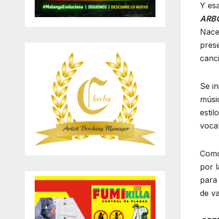
Y esa
ARBO
Nace 
prese
canc
Se in
músic
estil
vocal
Como 
por l
para
de va