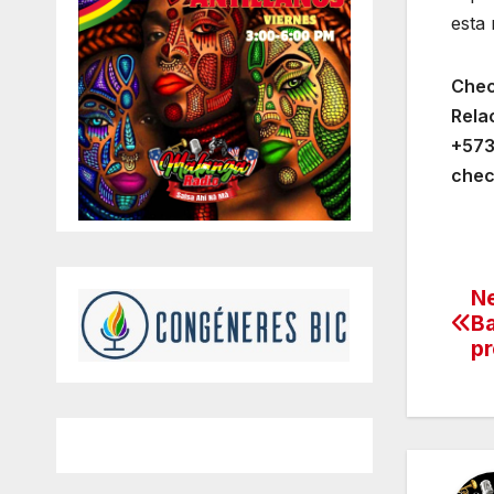
esta
Chec
Rela
+57
chec
Ne
Na
Ba
de
pr
en