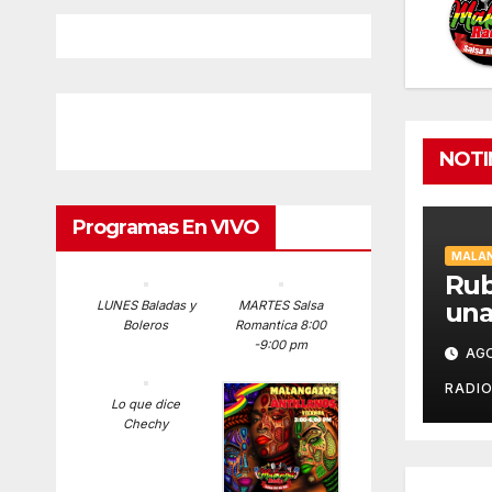
NOT
Programas En VIVO
MALAN
Rub
una
LUNES Baladas y
MARTES Salsa
Boleros
Romantica 8:00
fig
-9:00 pm
AGO
Mus
Bil
RADI
Lo que dice
en 
Chechy