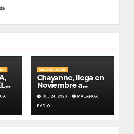
ia
DIO
MALANGA RADIO
A,
Chayanne, llega en
EL
Noviembre a
Barranquilla,
NGA
JUL 24, 2026
MALANGA
estadio Edgar
026
Rentería
RADIO
OL