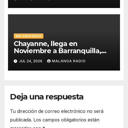
2026 DESDE LA
EMBLEMÁTICA PUERTA DEL
SOL DE MADRID
MALANGA RADIO
Chayanne, llega en
Noviembre a Barranquilla,
estadio Edgar Rentería
JUL 24, 2026
MALANGA RADIO
Deja una respuesta
Tu dirección de correo electrónico no será
publicada.
Los campos obligatorios están