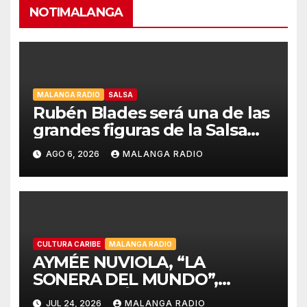
NOTIMALANGA
MALANGA RADIO
SALSA
Rubén Blades será una de las
grandes figuras de la Salsa
Music Week de Billboard
AGO 6, 2026
MALANGA RADIO
Colombia en Cali
CULTURA CARIBE
MALANGA RADIO
AYMÉE NUVIOLA, “LA
SONERA DEL MUNDO”,
CELEBRARÁ LA HISPANIDAD
JUL 24, 2026
MALANGA RADIO