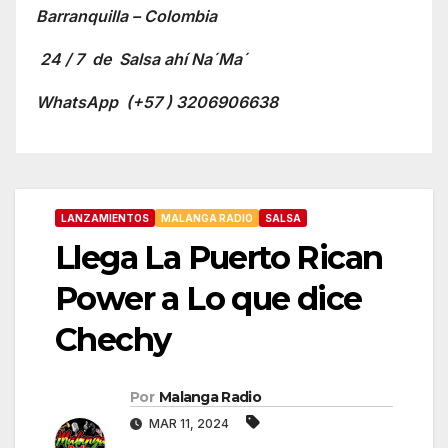
Barranquilla – Colombia
24 / 7 de Salsa ahí Na´Ma´
WhatsApp
(+57 ) 3206906638
LANZAMIENTOS
MALANGA RADIO
SALSA
Llega La Puerto Rican
Power a Lo que dice
Chechy
Por
Malanga Radio
MAR 11, 2024