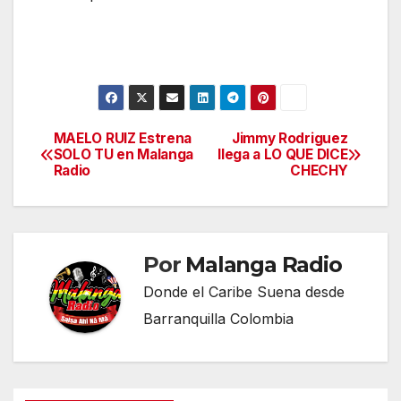
MAELO RUIZ Estrena
Jimmy Rodriguez
Navegación
SOLO TU en Malanga
llega a LO QUE DICE
Radio
CHECHY
de
entradas
Por
Malanga Radio
Donde el Caribe Suena desde
Barranquilla Colombia