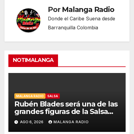
Por
Malanga Radio
Donde el Caribe Suena desde
Barranquilla Colombia
NOTIMALANGA
MALANGA RADIO
SALSA
Rubén Blades será una de las
grandes figuras de la Salsa
Music Week de Billboard
AGO 6, 2026
MALANGA RADIO
Colombia en Cali