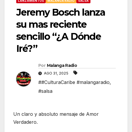
LANZAMIENTOS
MALANGA RADIO
SALSA
Jeremy Bosch lanza
su mas reciente
sencillo “¿A Dónde
Iré?”
Por
Malanga Radio
AGO 31, 2025
##CulturaCaribe #malangaradio
,
#salsa
Un claro y absoluto mensaje de Amor
Verdadero.