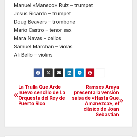
Manuel «Maneco» Ruiz – trumpet
Jesus Ricardo – trumpet
Doug Beavers – trombone
Mario Castro – tenor sax
Mara Navas – cellos
Samuel Marchan – violas
Ali Bello – violins
La Trulla Que Arde
Ramses Araya
Navegación
nuevo sencillo de La
presenta la versión
Orquesta del Rey de
salsa de «Hasta Que
de
Puerto Rico
Amanezca», el
clásico de Joan
entradas
Sebastian