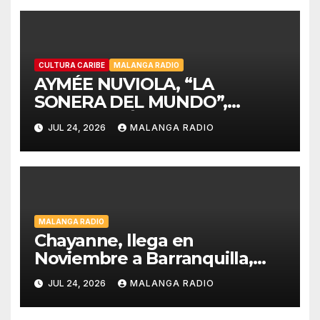
CULTURA CARIBE
MALANGA RADIO
AYMÉE NUVIOLA, “LA
SONERA DEL MUNDO”,
CELEBRARÁ LA HISPANIDAD
JUL 24, 2026
MALANGA RADIO
2026 DESDE LA
EMBLEMÁTICA PUERTA DEL
SOL DE MADRID
MALANGA RADIO
Chayanne, llega en
Noviembre a Barranquilla,
estadio Edgar Rentería
JUL 24, 2026
MALANGA RADIO