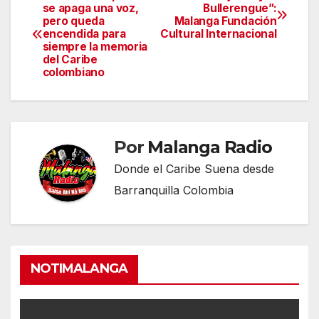
Navegación
se apaga una voz,
Bullerengue”:
pero queda
Malanga Fundación
de
encendida para
Cultural Internacional
siempre la memoria
entradas
del Caribe
colombiano
Por
Malanga Radio
Donde el Caribe Suena desde
Barranquilla Colombia
NOTIMALANGA