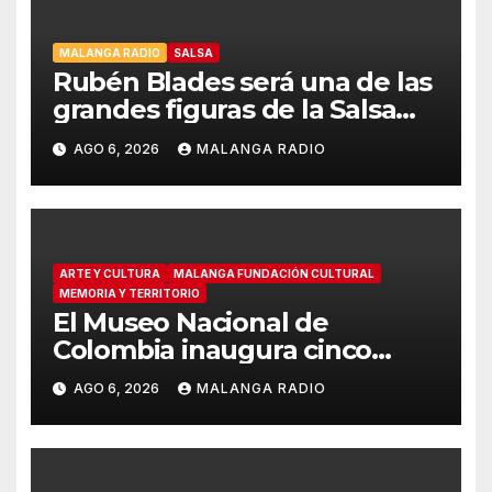
MALANGA RADIO
SALSA
Rubén Blades será una de las
grandes figuras de la Salsa
Music Week de Billboard
AGO 6, 2026
MALANGA RADIO
Colombia en Cali
ARTE Y CULTURA
MALANGA FUNDACIÓN CULTURAL
MEMORIA Y TERRITORIO
El Museo Nacional de
Colombia inaugura cinco
nuevas salas inmersivas con
AGO 6, 2026
MALANGA RADIO
experiencias multisensoriales
y audiovisuales