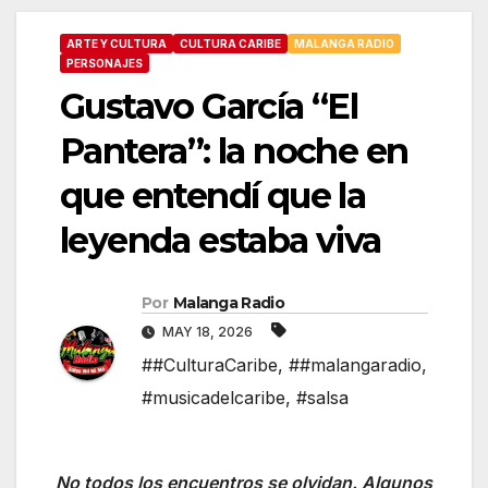
ARTE Y CULTURA
CULTURA CARIBE
MALANGA RADIO
PERSONAJES
Gustavo García “El
Pantera”: la noche en
que entendí que la
leyenda estaba viva
Por
Malanga Radio
MAY 18, 2026
##CulturaCaribe
,
##malangaradio
,
#musicadelcaribe
,
#salsa
No todos los encuentros se olvidan. Algunos