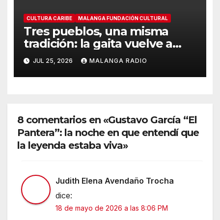
CULTURA CARIBE
MALANGA FUNDACIÓN CULTURAL
Tres pueblos, una misma
tradición: la gaita vuelve a
encontrarse en Cartagena
JUL 25, 2026
MALANGA RADIO
8 comentarios en «Gustavo García “El
Pantera”: la noche en que entendí que
la leyenda estaba viva»
Judith Elena Avendaño Trocha
dice:
18 de mayo de 2026 a las 8:06 PM