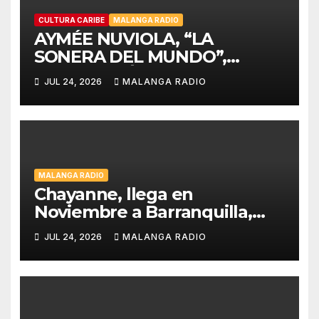
CULTURA CARIBE
MALANGA RADIO
AYMÉE NUVIOLA, “LA
SONERA DEL MUNDO”,
CELEBRARÁ LA HISPANIDAD
JUL 24, 2026
MALANGA RADIO
2026 DESDE LA
EMBLEMÁTICA PUERTA DEL
SOL DE MADRID
MALANGA RADIO
Chayanne, llega en
Noviembre a Barranquilla,
estadio Edgar Rentería
JUL 24, 2026
MALANGA RADIO