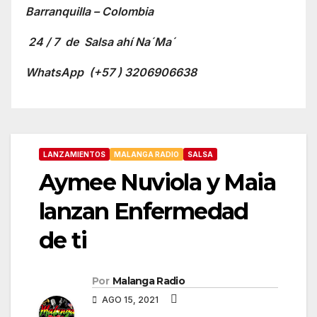
Barranquilla – Colombia
24 / 7 de Salsa ahí Na´Ma´
WhatsApp
(+57 ) 3206906638
LANZAMIENTOS
MALANGA RADIO
SALSA
Aymee Nuviola y Maia
lanzan Enfermedad
de ti
Por
Malanga Radio
AGO 15, 2021