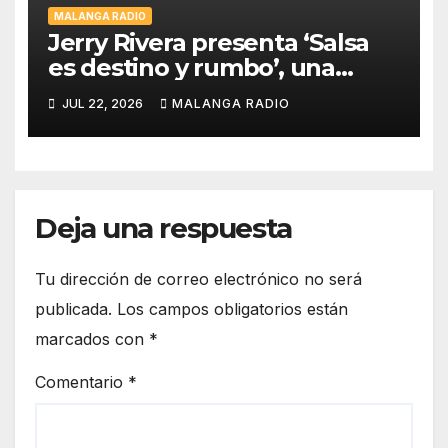
MALANGA RADIO
Jerry Rivera presenta ‘Salsa
es destino y rumbo’, una
canción dedicada a la
JUL 22, 2026
MALANGA RADIO
diáspora puertorriqueña
Deja una respuesta
Tu dirección de correo electrónico no será
publicada.
Los campos obligatorios están
marcados con
*
Comentario
*