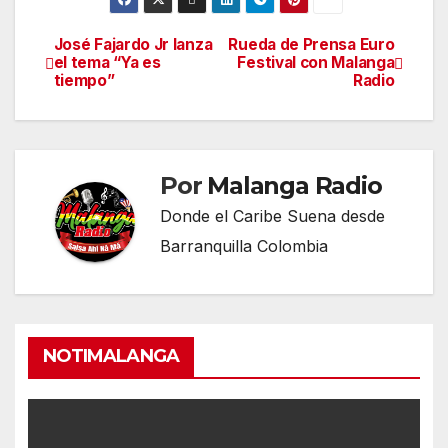
José Fajardo Jr lanza
Rueda de Prensa Euro
Navegación
el tema “Ya es
Festival con Malanga
tiempo”
Radio
de
entradas
Por
Malanga Radio
Donde el Caribe Suena desde
Barranquilla Colombia
NOTIMALANGA