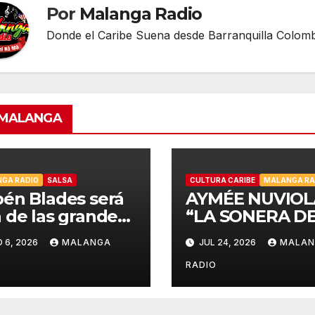
Por
Malanga Radio
Donde el Caribe Suena desde Barranquilla Colomb
IMALANGA
GA RADIO
SALSA
CULTURA CARIBE
MALANGA RA
én Blades será
AYMÉE NUVIOL
 de las grandes
“LA SONERA D
uras de la Salsa
MUNDO”,
 6, 2026
MALANGA
JUL 24, 2026
MALA
ic Week de
CELEBRARÁ LA
lboard Colombia
HISPANIDAD 2
O
RADIO
Cali
DESDE LA
EMBLEMÁTICA