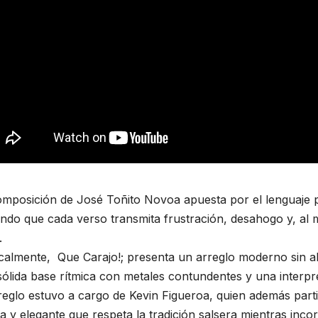
mposición de José Toñito Novoa apuesta por el lenguaje pop
ndo que cada verso transmita frustración, desahogo y, al m
.
calmente, Que Carajo!; presenta un arreglo moderno sin al
ólida base rítmica con metales contundentes y una interpre
reglo estuvo a cargo de Kevin Figueroa, quien además part
a y elegante que respeta la tradición salsera mientras in