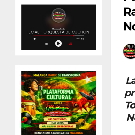
Ra
No
La
pr
To
N