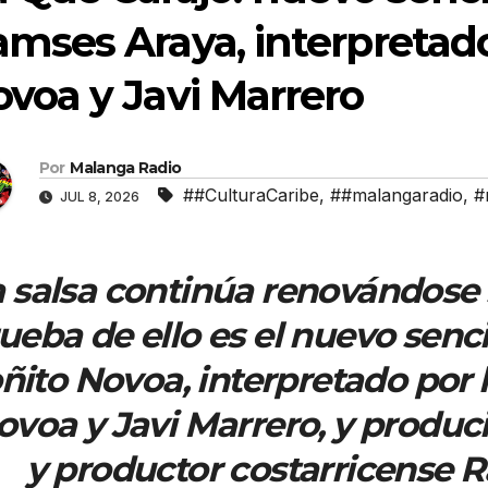
mses Araya, interpretado
voa y Javi Marrero
Por
Malanga Radio
##CulturaCaribe
,
##malangaradio
,
#
JUL 8, 2026
 salsa continúa renovándose s
ueba de ello es el nuevo senc
ñito Novoa, interpretado por 
ovoa y Javi Marrero, y produci
y productor costarricense R