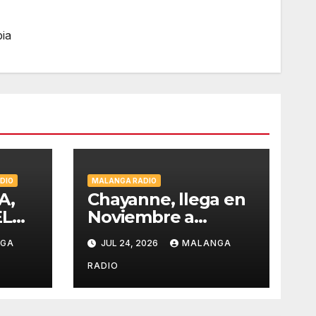
ia
DIO
MALANGA RADIO
A,
Chayanne, llega en
EL
Noviembre a
Barranquilla,
NGA
JUL 24, 2026
MALANGA
estadio Edgar
026
Rentería
RADIO