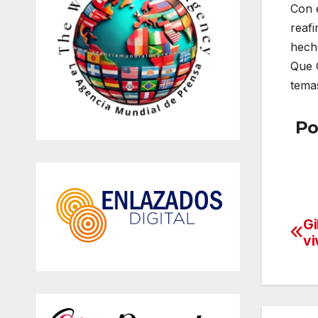
Con e
reafi
hecho
Que C
temas
Po
Gi
Na
vi
de
en