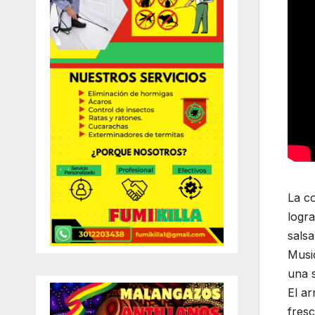
La co
logra
salsa
Musi
una s
El ar
fresc