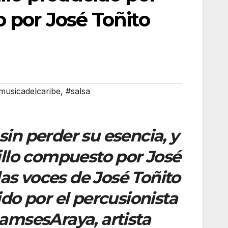
 por José Toñito
musicadelcaribe
,
#salsa
in perder su esencia, y
illo compuesto por José
las voces de José Toñito
do por el percusionista
amsesAraya, artista