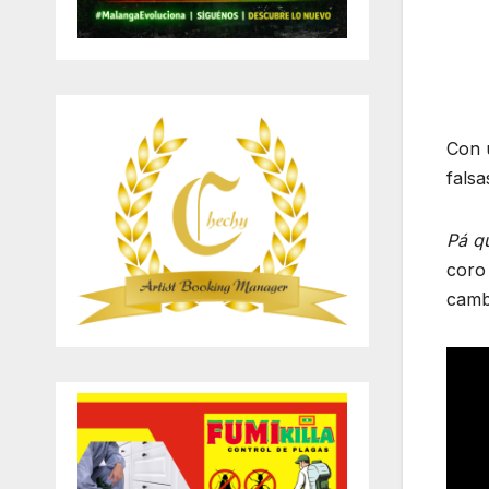
Con u
falsa
Pá qu
coro 
camb