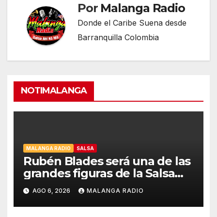
Por
Malanga Radio
Donde el Caribe Suena desde
Barranquilla Colombia
NOTIMALANGA
MALANGA RADIO
SALSA
Rubén Blades será una de las
grandes figuras de la Salsa
Music Week de Billboard
AGO 6, 2026
MALANGA RADIO
Colombia en Cali