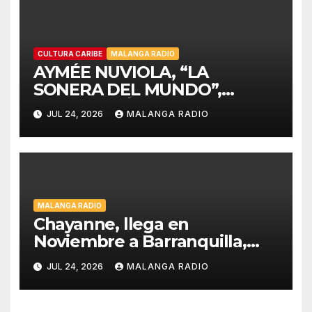
CULTURA CARIBE
MALANGA RADIO
AYMÉE NUVIOLA, “LA
SONERA DEL MUNDO”,
CELEBRARÁ LA HISPANIDAD
JUL 24, 2026
MALANGA RADIO
2026 DESDE LA
EMBLEMÁTICA PUERTA DEL
SOL DE MADRID
MALANGA RADIO
Chayanne, llega en
Noviembre a Barranquilla,
estadio Edgar Rentería
JUL 24, 2026
MALANGA RADIO